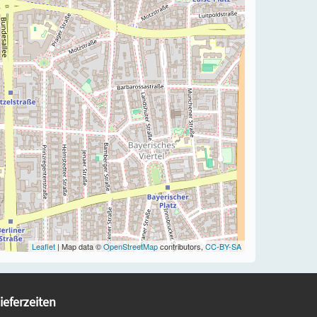
Leaflet
| Map data ©
OpenStreetMap
contributors,
CC-BY-SA
ieferzeiten