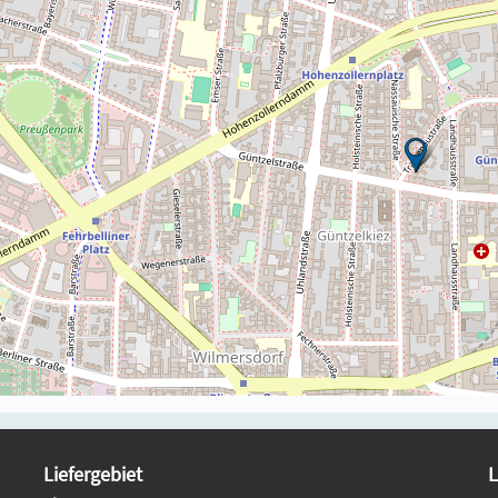
Liefergebiet
L