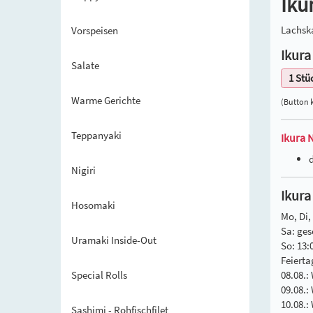
Ikur
Lachsk
Vorspeisen
Ikura
Salate
1 Stü
Warme Gerichte
(Button k
Teppanyaki
Ikura N
Nigiri
Ikura
Hosomaki
Mo, Di, 
Sa: ges
Uramaki Inside-Out
So: 13:
Feierta
Special Rolls
08.08.:
09.08.:
10.08.:
Sashimi - Rohfischfilet