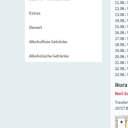
11.08.:
12.08.:
Extras
13.08.:
14.08.:
15.08.:
Dessert
16.08.:
17.08.:
Alkoholfreie Getränke
18.08.:
19.08.:
Alkoholische Getränke
20.08.:
21.08.:
22.08.:
23.08.:
Ikura
Nori S
Trauten
10717 B
+