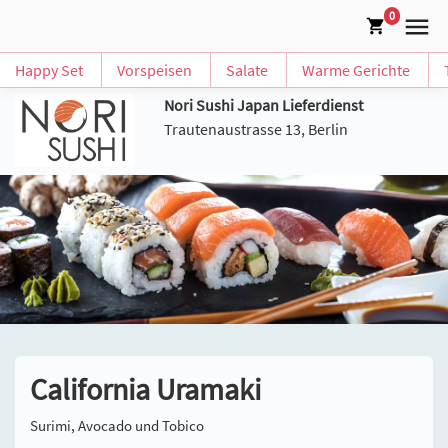
0
Happy Set
Vorspeisen
Salate
Warme Gerichte
Nori Sushi Japan Lieferdienst
Trautenaustrasse 13, Berlin
California Uramaki
Surimi, Avocado und Tobico